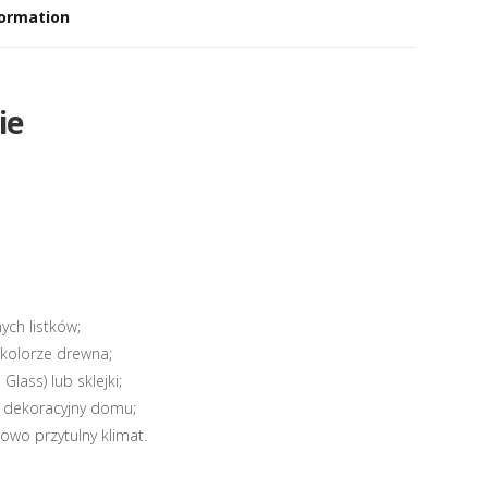
formation
ie
ych listków;
 kolorze drewna;
lass) lub sklejki;
k dekoracyjny domu;
wo przytulny klimat.