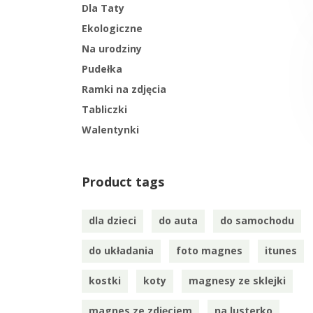
Dla Taty
Ekologiczne
Na urodziny
Pudełka
Ramki na zdjęcia
Tabliczki
Walentynki
Product tags
dla dzieci
do auta
do samochodu
do układania
foto magnes
itunes
kostki
koty
magnesy ze sklejki
magnes ze zdjęciem
na lusterko