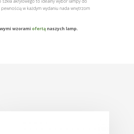
o szkła akrylowego to idealny wybór lampy do
za z pewnością w każdym wydaniu nada wnętrzom
kawymi wzorami
ofertą
naszych lamp.