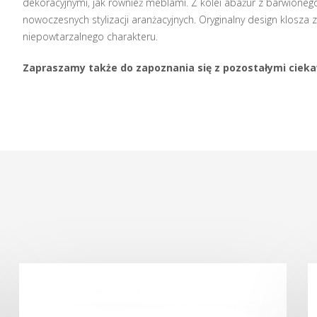
dekoracyjnymi, jak również meblami. Z kolei abażur z barwioneg
nowoczesnych stylizacji aranżacyjnych. Oryginalny design klos
niepowtarzalnego charakteru.
Zapraszamy także do zapoznania się z pozostałymi cie