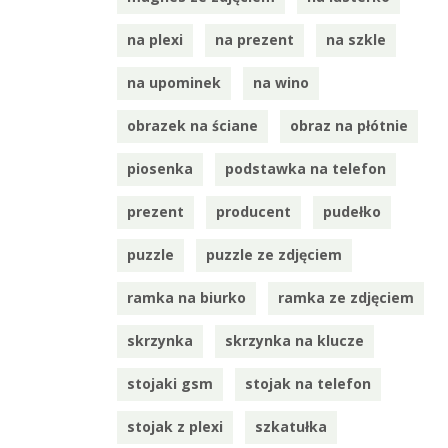
na plexi
na prezent
na szkle
na upominek
na wino
obrazek na ściane
obraz na płótnie
piosenka
podstawka na telefon
prezent
producent
pudełko
puzzle
puzzle ze zdjęciem
ramka na biurko
ramka ze zdjęciem
skrzynka
skrzynka na klucze
stojaki gsm
stojak na telefon
stojak z plexi
szkatułka