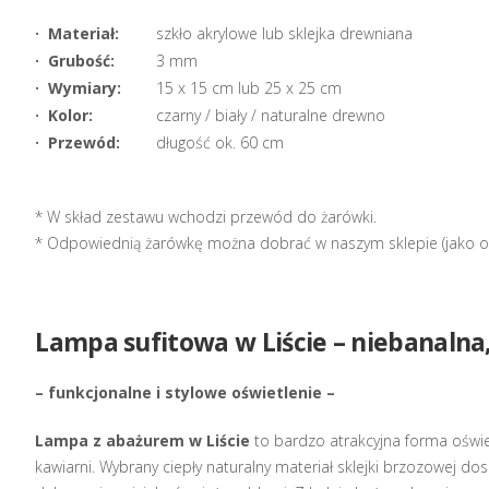
· Materiał:
szkło akrylowe lub sklejka drewniana
· Grubość:
3 mm
· Wymiary:
15 x 15 cm lub 25 x 25 cm
· Kolor:
czarny / biały / naturalne drewno
· Przewód:
długość ok. 60 cm
* W skład zestawu wchodzi przewód do żarówki.
* Odpowiednią żarówkę można dobrać w naszym sklepie (jako op
Lampa sufitowa w Liście – niebanalna
– funkcjonalne i stylowe oświetlenie –
Lampa z abażurem w Liście
to bardzo atrakcyjna forma oświe
kawiarni. Wybrany ciepły naturalny materiał sklejki brzozowej