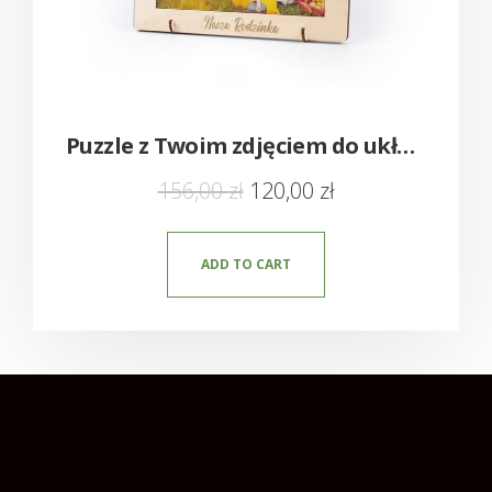
Puzzle z Twoim zdjęciem do układania w ramce – Nowość!
156,00
zł
120,00
zł
ADD TO CART