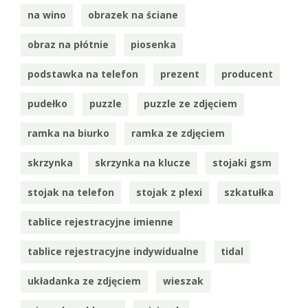
na wino
obrazek na ściane
obraz na płótnie
piosenka
podstawka na telefon
prezent
producent
pudełko
puzzle
puzzle ze zdjęciem
ramka na biurko
ramka ze zdjęciem
skrzynka
skrzynka na klucze
stojaki gsm
stojak na telefon
stojak z plexi
szkatułka
tablice rejestracyjne imienne
tablice rejestracyjne indywidualne
tidal
układanka ze zdjęciem
wieszak