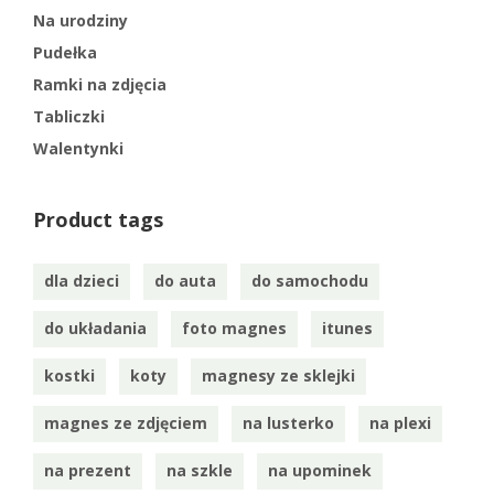
Na urodziny
Pudełka
Ramki na zdjęcia
Tabliczki
Walentynki
Product tags
dla dzieci
do auta
do samochodu
do układania
foto magnes
itunes
kostki
koty
magnesy ze sklejki
magnes ze zdjęciem
na lusterko
na plexi
na prezent
na szkle
na upominek