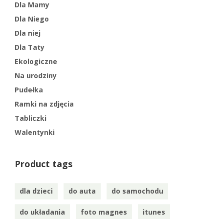
Dla Mamy
Dla Niego
Dla niej
Dla Taty
Ekologiczne
Na urodziny
Pudełka
Ramki na zdjęcia
Tabliczki
Walentynki
Product tags
dla dzieci
do auta
do samochodu
do układania
foto magnes
itunes