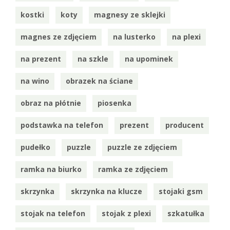
kostki
koty
magnesy ze sklejki
magnes ze zdjęciem
na lusterko
na plexi
na prezent
na szkle
na upominek
na wino
obrazek na ściane
obraz na płótnie
piosenka
podstawka na telefon
prezent
producent
pudełko
puzzle
puzzle ze zdjęciem
ramka na biurko
ramka ze zdjęciem
skrzynka
skrzynka na klucze
stojaki gsm
stojak na telefon
stojak z plexi
szkatułka