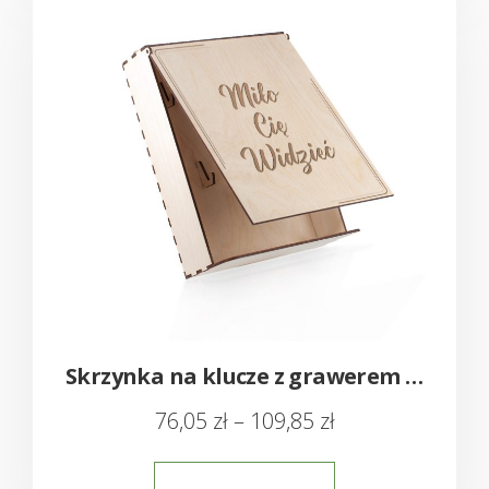
Skrzynka na klucze z grawerem – Dowolny napis
76,05
zł
–
109,85
zł