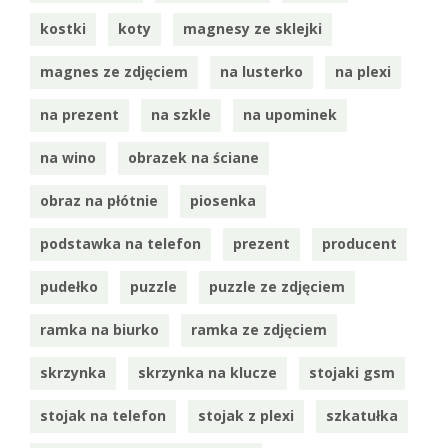
kostki
koty
magnesy ze sklejki
magnes ze zdjęciem
na lusterko
na plexi
na prezent
na szkle
na upominek
na wino
obrazek na ściane
obraz na płótnie
piosenka
podstawka na telefon
prezent
producent
pudełko
puzzle
puzzle ze zdjęciem
ramka na biurko
ramka ze zdjęciem
skrzynka
skrzynka na klucze
stojaki gsm
stojak na telefon
stojak z plexi
szkatułka