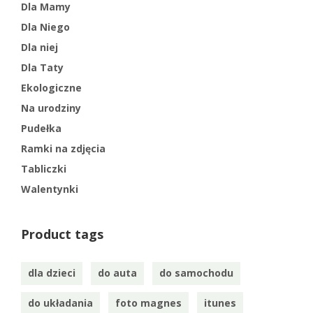
Dla Mamy
Dla Niego
Dla niej
Dla Taty
Ekologiczne
Na urodziny
Pudełka
Ramki na zdjęcia
Tabliczki
Walentynki
Product tags
dla dzieci
do auta
do samochodu
do układania
foto magnes
itunes