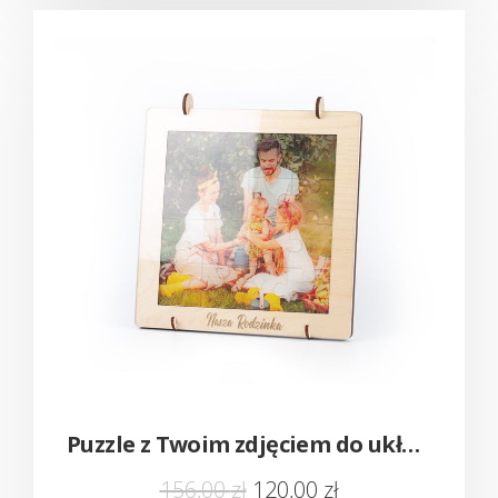
Puzzle z Twoim zdjęciem do układania w ramce – Nowość!
156,00
zł
120,00
zł