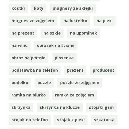
kostki
koty
magnesy ze sklejki
magnes ze zdjęciem
na lusterko
na plexi
na prezent
na szkle
na upominek
na wino
obrazek na ściane
obraz na płótnie
piosenka
podstawka na telefon
prezent
producent
pudełko
puzzle
puzzle ze zdjęciem
ramka na biurko
ramka ze zdjęciem
skrzynka
skrzynka na klucze
stojaki gsm
stojak na telefon
stojak z plexi
szkatułka