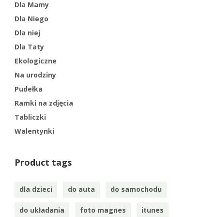
Dla Mamy
Dla Niego
Dla niej
Dla Taty
Ekologiczne
Na urodziny
Pudełka
Ramki na zdjęcia
Tabliczki
Walentynki
Product tags
dla dzieci
do auta
do samochodu
do układania
foto magnes
itunes