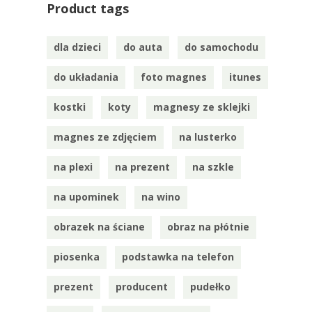
Product tags
dla dzieci
do auta
do samochodu
do układania
foto magnes
itunes
kostki
koty
magnesy ze sklejki
magnes ze zdjęciem
na lusterko
na plexi
na prezent
na szkle
na upominek
na wino
obrazek na ściane
obraz na płótnie
piosenka
podstawka na telefon
prezent
producent
pudełko