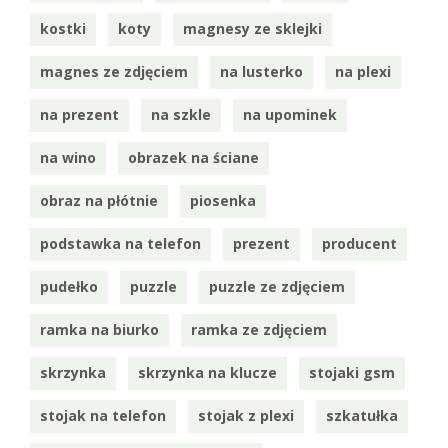
kostki
koty
magnesy ze sklejki
magnes ze zdjęciem
na lusterko
na plexi
na prezent
na szkle
na upominek
na wino
obrazek na ściane
obraz na płótnie
piosenka
podstawka na telefon
prezent
producent
pudełko
puzzle
puzzle ze zdjęciem
ramka na biurko
ramka ze zdjęciem
skrzynka
skrzynka na klucze
stojaki gsm
stojak na telefon
stojak z plexi
szkatułka