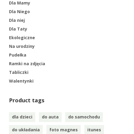
Dla Mamy
Dla Niego
Dla niej
Dla Taty
Ekologiczne
Na urodziny
Pudełka
Ramki na zdjęcia
Tabliczki
Walentynki
Product tags
dla dzieci
do auta
do samochodu
do układania
foto magnes
itunes