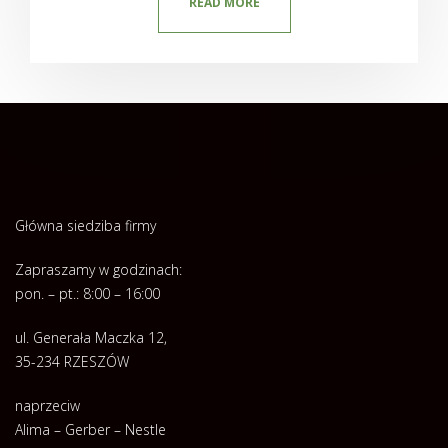
READ MORE
Główna siedziba firmy
Zapraszamy w godzinach:
pon. – pt.: 8:00 – 16:00
ul. Generała Maczka 12,
35-234 RZESZÓW
naprzeciw
Alima – Gerber – Nestle