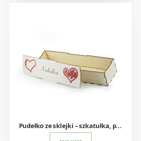
Pudełko ze sklejki – szkatułka, piórnik, skrzynka z własnym nadrukiem