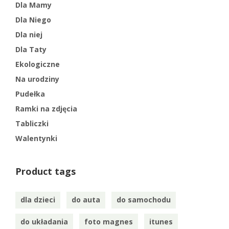
Dla Mamy
Dla Niego
Dla niej
Dla Taty
Ekologiczne
Na urodziny
Pudełka
Ramki na zdjęcia
Tabliczki
Walentynki
Product tags
dla dzieci
do auta
do samochodu
do układania
foto magnes
itunes