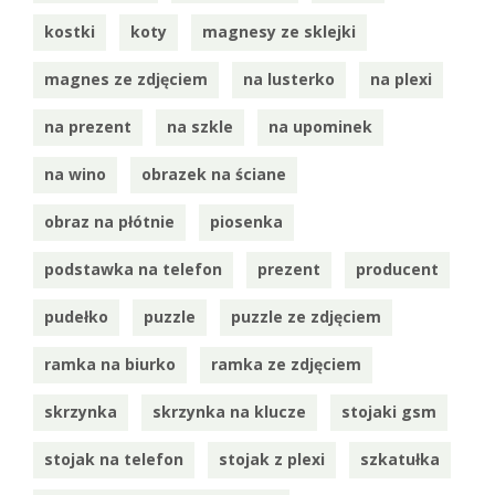
kostki
koty
magnesy ze sklejki
magnes ze zdjęciem
na lusterko
na plexi
na prezent
na szkle
na upominek
na wino
obrazek na ściane
obraz na płótnie
piosenka
podstawka na telefon
prezent
producent
pudełko
puzzle
puzzle ze zdjęciem
ramka na biurko
ramka ze zdjęciem
skrzynka
skrzynka na klucze
stojaki gsm
stojak na telefon
stojak z plexi
szkatułka