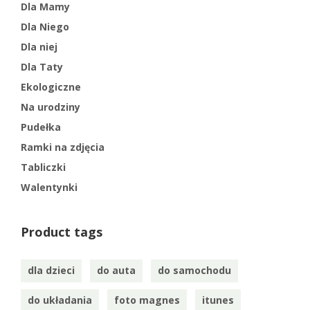
Dla Mamy
Dla Niego
Dla niej
Dla Taty
Ekologiczne
Na urodziny
Pudełka
Ramki na zdjęcia
Tabliczki
Walentynki
Product tags
dla dzieci
do auta
do samochodu
do układania
foto magnes
itunes