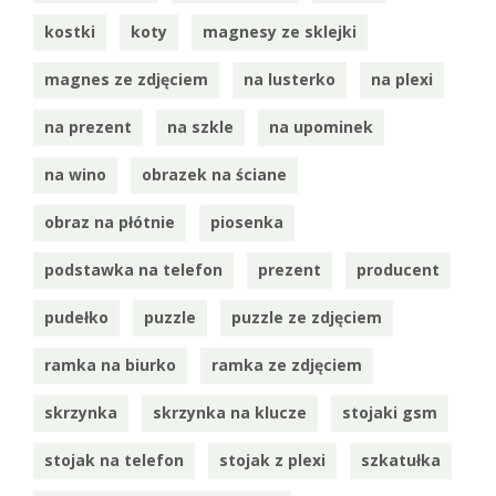
kostki
koty
magnesy ze sklejki
magnes ze zdjęciem
na lusterko
na plexi
na prezent
na szkle
na upominek
na wino
obrazek na ściane
obraz na płótnie
piosenka
podstawka na telefon
prezent
producent
pudełko
puzzle
puzzle ze zdjęciem
ramka na biurko
ramka ze zdjęciem
skrzynka
skrzynka na klucze
stojaki gsm
stojak na telefon
stojak z plexi
szkatułka