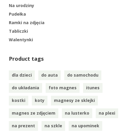
Na urodziny
Pudełka
Ramki na zdjęcia
Tabliczki
Walentynki
Product tags
dla dzieci
do auta
do samochodu
do układania
foto magnes
itunes
kostki
koty
magnesy ze sklejki
magnes ze zdjęciem
na lusterko
na plexi
na prezent
na szkle
na upominek