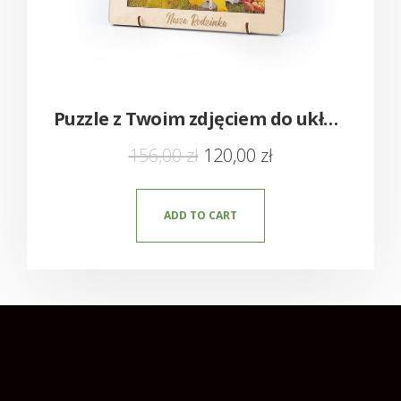
Puzzle z Twoim zdjęciem do układania w ramce – Nowość!
156,00
zł
120,00
zł
ADD TO CART