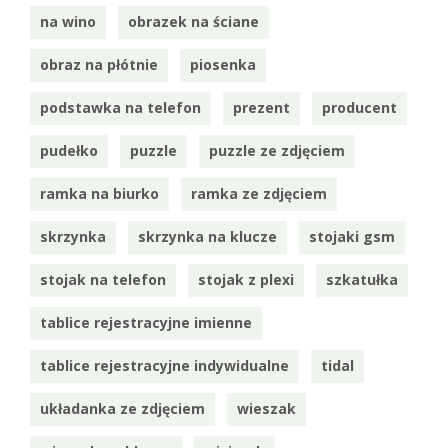
na wino
obrazek na ściane
obraz na płótnie
piosenka
podstawka na telefon
prezent
producent
pudełko
puzzle
puzzle ze zdjęciem
ramka na biurko
ramka ze zdjęciem
skrzynka
skrzynka na klucze
stojaki gsm
stojak na telefon
stojak z plexi
szkatułka
tablice rejestracyjne imienne
tablice rejestracyjne indywidualne
tidal
układanka ze zdjęciem
wieszak