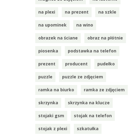
na plexi
na prezent
na szkle
na upominek
na wino
obrazek na ściane
obraz na płótnie
piosenka
podstawka na telefon
prezent
producent
pudełko
puzzle
puzzle ze zdjęciem
ramka na biurko
ramka ze zdjęciem
skrzynka
skrzynka na klucze
stojaki gsm
stojak na telefon
stojak z plexi
szkatułka