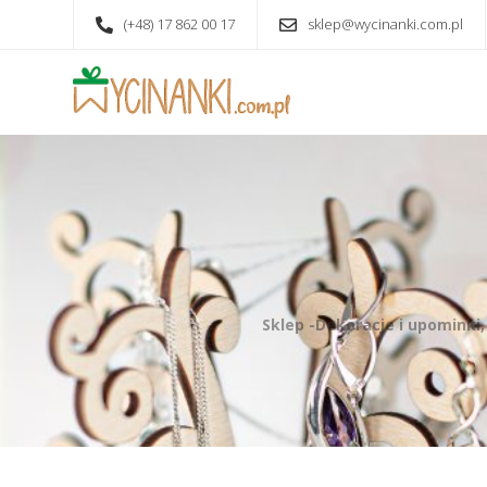
(+48) 17 862 00 17
sklep@wycinanki.com.pl
Sklep -Dekoracje i upominki