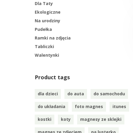
Dla Taty
Ekologiczne
Na urodziny
Pudełka
Ramki na zdjęcia
Tabliczki
Walentynki
Product tags
dla dzieci
do auta
do samochodu
do układania
foto magnes
itunes
kostki
koty
magnesy ze sklejki
magnes ze zdjęciem
na lusterko