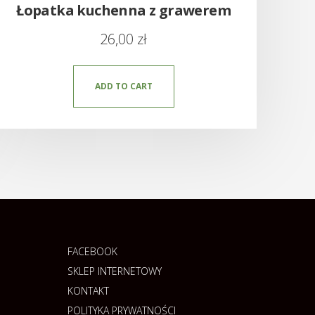
Łopatka kuchenna z grawerem
26,00
zł
ADD TO CART
FACEBOOK
SKLEP INTERNETOWY
KONTAKT
POLITYKA PRYWATNOŚCI