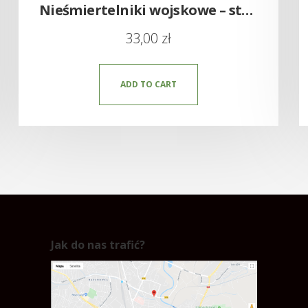
Nieśmiertelniki wojskowe – stalowe grawerowane
33,00
zł
ADD TO CART
Jak do nas trafić?