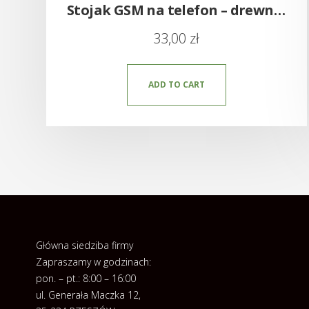
Stojak GSM na telefon – drewniany z grawerem
33,00
zł
ADD TO CART
Główna siedziba firmy
Zapraszamy w godzinach:
pon. – pt.: 8:00 – 16:00
ul. Generała Maczka 12,