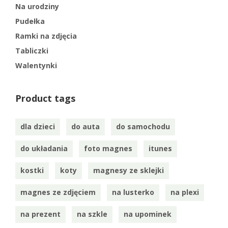
Na urodziny
Pudełka
Ramki na zdjęcia
Tabliczki
Walentynki
Product tags
dla dzieci
do auta
do samochodu
do układania
foto magnes
itunes
kostki
koty
magnesy ze sklejki
magnes ze zdjęciem
na lusterko
na plexi
na prezent
na szkle
na upominek