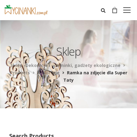
Sklep
Sklep -Dekoracje i upominki, gadżety ekologiczne
Products
Dekoracje
Ramka na zdjęcie dla Super
Taty
Search Products