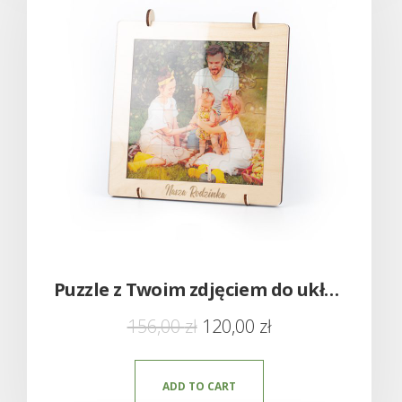
Puzzle z Twoim zdjęciem do układania w ramce – Nowość!
156,00
zł
120,00
zł
ADD TO CART