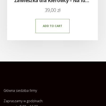
Zawieszka dla Kierowcy – Na lusterko
39,00
zł
ADD TO CART
Główna siedziba firmy
Zapraszamy w godzinach: