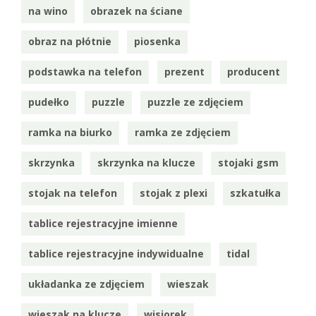
na wino
obrazek na ściane
obraz na płótnie
piosenka
podstawka na telefon
prezent
producent
pudełko
puzzle
puzzle ze zdjęciem
ramka na biurko
ramka ze zdjęciem
skrzynka
skrzynka na klucze
stojaki gsm
stojak na telefon
stojak z plexi
szkatułka
tablice rejestracyjne imienne
tablice rejestracyjne indywidualne
tidal
układanka ze zdjęciem
wieszak
wieszak na klucze
wisiorek