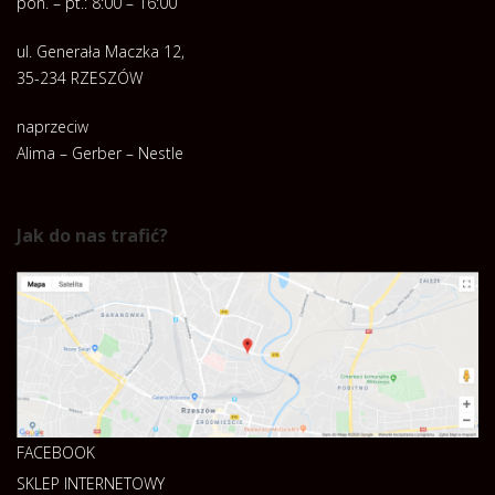
pon. – pt.: 8:00 – 16:00
ul. Generała Maczka 12,
35-234 RZESZÓW
naprzeciw
Alima – Gerber – Nestle
Jak do nas trafić?
FACEBOOK
SKLEP INTERNETOWY