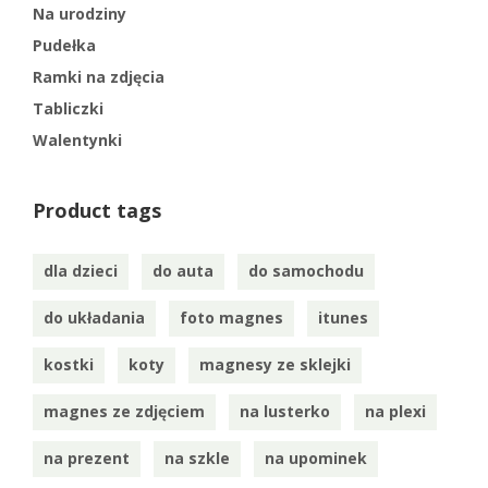
Na urodziny
Pudełka
Ramki na zdjęcia
Tabliczki
Walentynki
Product tags
dla dzieci
do auta
do samochodu
do układania
foto magnes
itunes
kostki
koty
magnesy ze sklejki
magnes ze zdjęciem
na lusterko
na plexi
na prezent
na szkle
na upominek