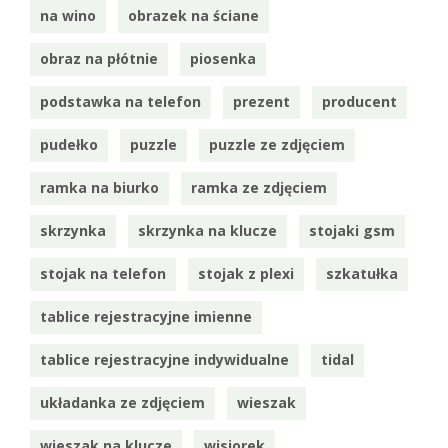
na wino
obrazek na ściane
obraz na płótnie
piosenka
podstawka na telefon
prezent
producent
pudełko
puzzle
puzzle ze zdjęciem
ramka na biurko
ramka ze zdjęciem
skrzynka
skrzynka na klucze
stojaki gsm
stojak na telefon
stojak z plexi
szkatułka
tablice rejestracyjne imienne
tablice rejestracyjne indywidualne
tidal
układanka ze zdjęciem
wieszak
wieszak na klucze
wisiorek