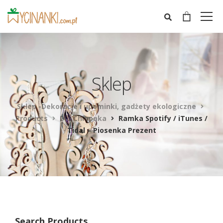
Sklep
Sklep -Dekoracje i upominki, gadżety ekologiczne
Products
Dla Chłopaka
Ramka Spotify / iTunes /
Tidal – Piosenka Prezent
Search Products