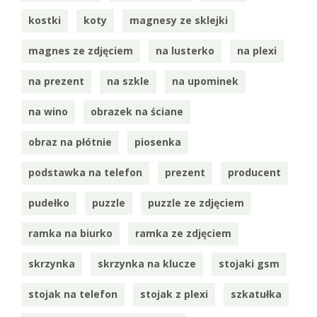
kostki
koty
magnesy ze sklejki
magnes ze zdjęciem
na lusterko
na plexi
na prezent
na szkle
na upominek
na wino
obrazek na ściane
obraz na płótnie
piosenka
podstawka na telefon
prezent
producent
pudełko
puzzle
puzzle ze zdjęciem
ramka na biurko
ramka ze zdjęciem
skrzynka
skrzynka na klucze
stojaki gsm
stojak na telefon
stojak z plexi
szkatułka