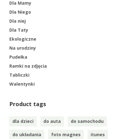
Dla Mamy
Dla Niego
Dla niej
Dla Taty
Ekologiczne
Na urodziny
Pudełka
Ramki na zdjęcia
Tabliczki
Walentynki
Product tags
dla dzieci
do auta
do samochodu
do układania
foto magnes
itunes