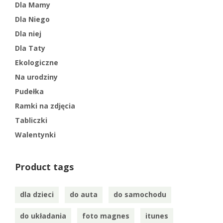
Dla Mamy
Dla Niego
Dla niej
Dla Taty
Ekologiczne
Na urodziny
Pudełka
Ramki na zdjęcia
Tabliczki
Walentynki
Product tags
dla dzieci
do auta
do samochodu
do układania
foto magnes
itunes