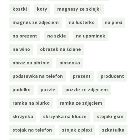
kostki
koty
magnesy ze sklejki
magnes ze zdjęciem
na lusterko
na plexi
na prezent
na szkle
na upominek
na wino
obrazek na ściane
obraz na płótnie
piosenka
podstawka na telefon
prezent
producent
pudełko
puzzle
puzzle ze zdjęciem
ramka na biurko
ramka ze zdjęciem
skrzynka
skrzynka na klucze
stojaki gsm
stojak na telefon
stojak z plexi
szkatułka