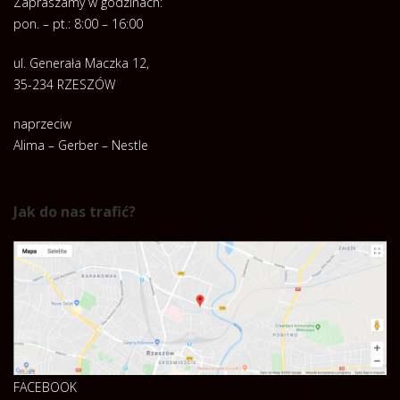
Zapraszamy w godzinach:
pon. – pt.: 8:00 – 16:00
ul. Generała Maczka 12,
35-234 RZESZÓW
naprzeciw
Alima – Gerber – Nestle
Jak do nas trafić?
FACEBOOK