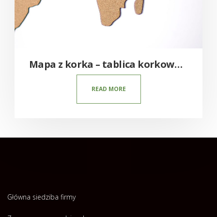
Mapa z korka – tablica korkowa na ścianę
READ MORE
Główna siedziba firmy