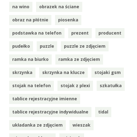
na wino
obrazek na ściane
obraz na płótnie
piosenka
podstawka na telefon
prezent
producent
pudełko
puzzle
puzzle ze zdjęciem
ramka na biurko
ramka ze zdjęciem
skrzynka
skrzynka na klucze
stojaki gsm
stojak na telefon
stojak z plexi
szkatułka
tablice rejestracyjne imienne
tablice rejestracyjne indywidualne
tidal
układanka ze zdjęciem
wieszak