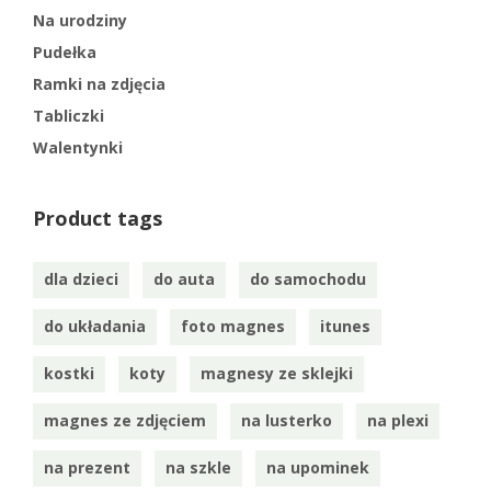
Na urodziny
Pudełka
Ramki na zdjęcia
Tabliczki
Walentynki
Product tags
dla dzieci
do auta
do samochodu
do układania
foto magnes
itunes
kostki
koty
magnesy ze sklejki
magnes ze zdjęciem
na lusterko
na plexi
na prezent
na szkle
na upominek