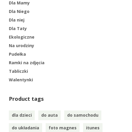
Dla Mamy
Dla Niego
Dla niej
Dla Taty
Ekologiczne
Na urodziny
Pudełka
Ramki na zdjęcia
Tabliczki
Walentynki
Product tags
dla dzieci
do auta
do samochodu
do układania
foto magnes
itunes