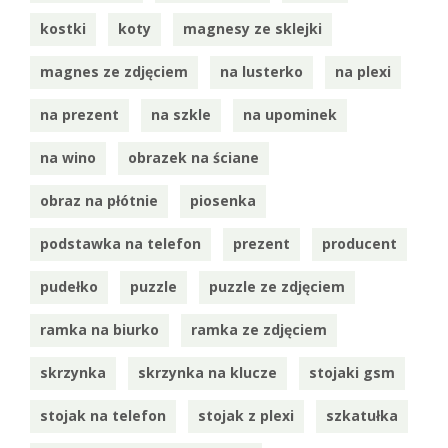
kostki
koty
magnesy ze sklejki
magnes ze zdjęciem
na lusterko
na plexi
na prezent
na szkle
na upominek
na wino
obrazek na ściane
obraz na płótnie
piosenka
podstawka na telefon
prezent
producent
pudełko
puzzle
puzzle ze zdjęciem
ramka na biurko
ramka ze zdjęciem
skrzynka
skrzynka na klucze
stojaki gsm
stojak na telefon
stojak z plexi
szkatułka