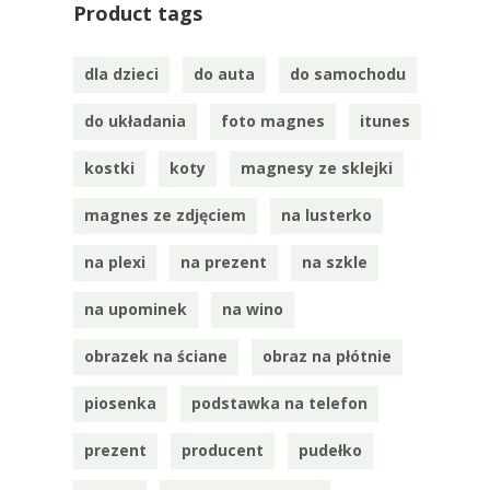
Product tags
dla dzieci
do auta
do samochodu
do układania
foto magnes
itunes
kostki
koty
magnesy ze sklejki
magnes ze zdjęciem
na lusterko
na plexi
na prezent
na szkle
na upominek
na wino
obrazek na ściane
obraz na płótnie
piosenka
podstawka na telefon
prezent
producent
pudełko