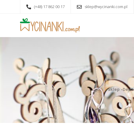
(+48) 17 862 00 17
sklep@wycinanki.com.pl
Sklep -Deko