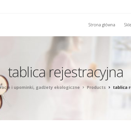
Strona główna
Skl
tablica rejestracyjna
racje i upominki, gadżety ekologiczne
Products
tablica 