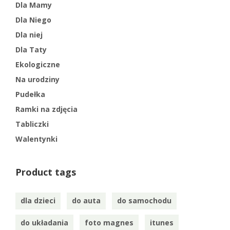
Dla Mamy
Dla Niego
Dla niej
Dla Taty
Ekologiczne
Na urodziny
Pudełka
Ramki na zdjęcia
Tabliczki
Walentynki
Product tags
dla dzieci
do auta
do samochodu
do układania
foto magnes
itunes