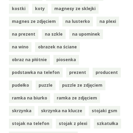
kostki
koty
magnesy ze sklejki
magnes ze zdjęciem
na lusterko
na plexi
na prezent
na szkle
na upominek
na wino
obrazek na ściane
obraz na płótnie
piosenka
podstawka na telefon
prezent
producent
pudełko
puzzle
puzzle ze zdjęciem
ramka na biurko
ramka ze zdjęciem
skrzynka
skrzynka na klucze
stojaki gsm
stojak na telefon
stojak z plexi
szkatułka