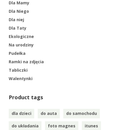
Dla Mamy
Dla Niego
Dla niej
Dla Taty
Ekologiczne
Na urodziny
Pudełka
Ramki na zdjęcia
Tabliczki
Walentynki
Product tags
dla dzieci
do auta
do samochodu
do układania
foto magnes
itunes