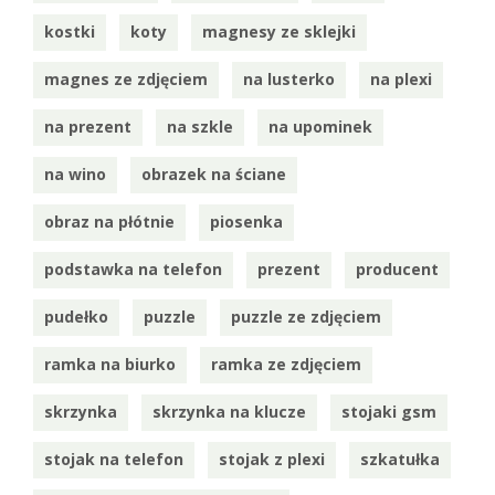
kostki
koty
magnesy ze sklejki
magnes ze zdjęciem
na lusterko
na plexi
na prezent
na szkle
na upominek
na wino
obrazek na ściane
obraz na płótnie
piosenka
podstawka na telefon
prezent
producent
pudełko
puzzle
puzzle ze zdjęciem
ramka na biurko
ramka ze zdjęciem
skrzynka
skrzynka na klucze
stojaki gsm
stojak na telefon
stojak z plexi
szkatułka