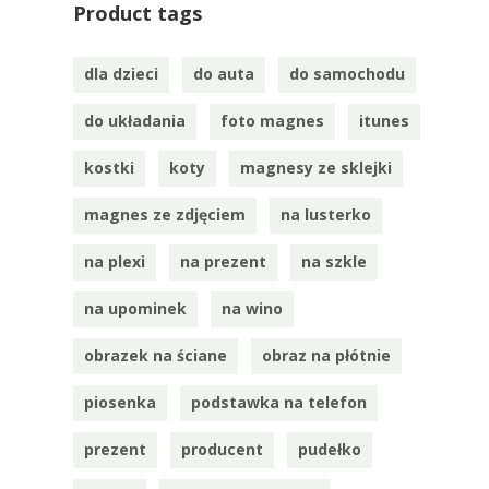
Product tags
dla dzieci
do auta
do samochodu
do układania
foto magnes
itunes
kostki
koty
magnesy ze sklejki
magnes ze zdjęciem
na lusterko
na plexi
na prezent
na szkle
na upominek
na wino
obrazek na ściane
obraz na płótnie
piosenka
podstawka na telefon
prezent
producent
pudełko