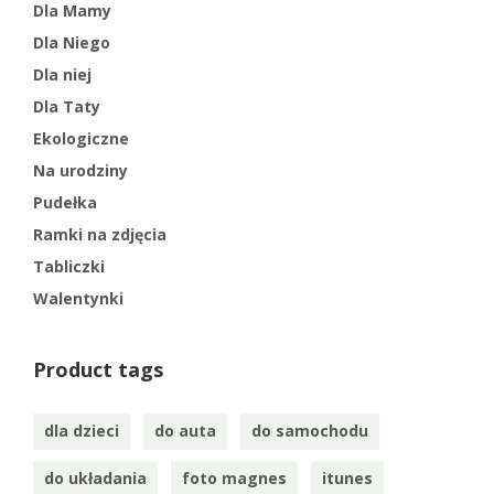
Dla Mamy
Dla Niego
Dla niej
Dla Taty
Ekologiczne
Na urodziny
Pudełka
Ramki na zdjęcia
Tabliczki
Walentynki
Product tags
dla dzieci
do auta
do samochodu
do układania
foto magnes
itunes