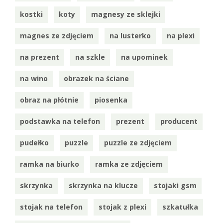
kostki
koty
magnesy ze sklejki
magnes ze zdjęciem
na lusterko
na plexi
na prezent
na szkle
na upominek
na wino
obrazek na ściane
obraz na płótnie
piosenka
podstawka na telefon
prezent
producent
pudełko
puzzle
puzzle ze zdjęciem
ramka na biurko
ramka ze zdjęciem
skrzynka
skrzynka na klucze
stojaki gsm
stojak na telefon
stojak z plexi
szkatułka