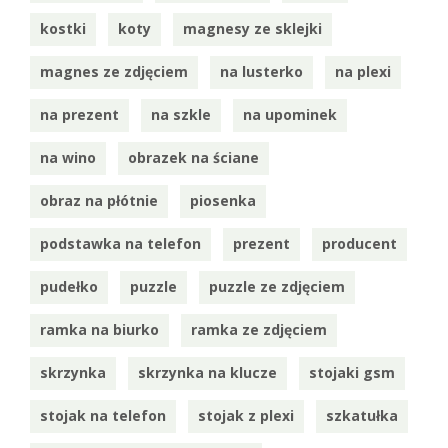
kostki
koty
magnesy ze sklejki
magnes ze zdjęciem
na lusterko
na plexi
na prezent
na szkle
na upominek
na wino
obrazek na ściane
obraz na płótnie
piosenka
podstawka na telefon
prezent
producent
pudełko
puzzle
puzzle ze zdjęciem
ramka na biurko
ramka ze zdjęciem
skrzynka
skrzynka na klucze
stojaki gsm
stojak na telefon
stojak z plexi
szkatułka