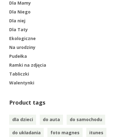
Dla Mamy
Dla Niego
Dla niej
Dla Taty
Ekologiczne
Na urodziny
Pudełka
Ramki na zdjęcia
Tabliczki
Walentynki
Product tags
dla dzieci
do auta
do samochodu
do układania
foto magnes
itunes