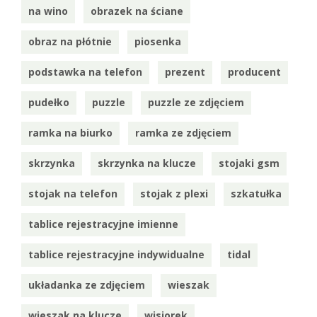
na wino
obrazek na ściane
obraz na płótnie
piosenka
podstawka na telefon
prezent
producent
pudełko
puzzle
puzzle ze zdjęciem
ramka na biurko
ramka ze zdjęciem
skrzynka
skrzynka na klucze
stojaki gsm
stojak na telefon
stojak z plexi
szkatułka
tablice rejestracyjne imienne
tablice rejestracyjne indywidualne
tidal
układanka ze zdjęciem
wieszak
wieszak na klucze
wisiorek