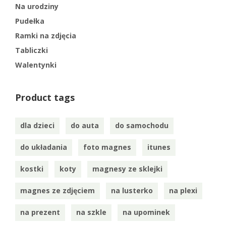
Na urodziny
Pudełka
Ramki na zdjęcia
Tabliczki
Walentynki
Product tags
dla dzieci
do auta
do samochodu
do układania
foto magnes
itunes
kostki
koty
magnesy ze sklejki
magnes ze zdjęciem
na lusterko
na plexi
na prezent
na szkle
na upominek