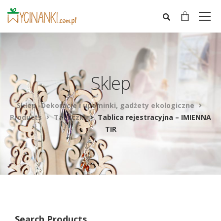
Sklep
Sklep -Dekoracje i upominki, gadżety ekologiczne
Products
Tabliczki
Tablica rejestracyjna – IMIENNA
TIR
Search Products