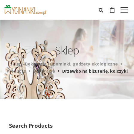
Sklep
Sklep -Dekoracje i upominki, gadżety ekologiczne
Products
Dekoracje
Drzewko na biżuterię, kolczyki
Search Products