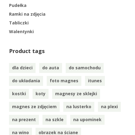
Pudełka
Ramki na zdjęcia
Tabliczki
Walentynki
Product tags
dla dzieci
do auta
do samochodu
do układania
foto magnes
itunes
kostki
koty
magnesy ze sklejki
magnes ze zdjęciem
na lusterko
na plexi
na prezent
na szkle
na upominek
na wino
obrazek na ściane