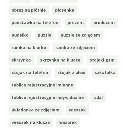
obraz na płótnie
piosenka
podstawka na telefon
prezent
producent
pudełko
puzzle
puzzle ze zdjęciem
ramka na biurko
ramka ze zdjęciem
skrzynka
skrzynka na klucze
stojaki gsm
stojak na telefon
stojak z plexi
szkatułka
tablice rejestracyjne imienne
tablice rejestracyjne indywidualne
tidal
układanka ze zdjęciem
wieszak
wieszak na klucze
wisiorek