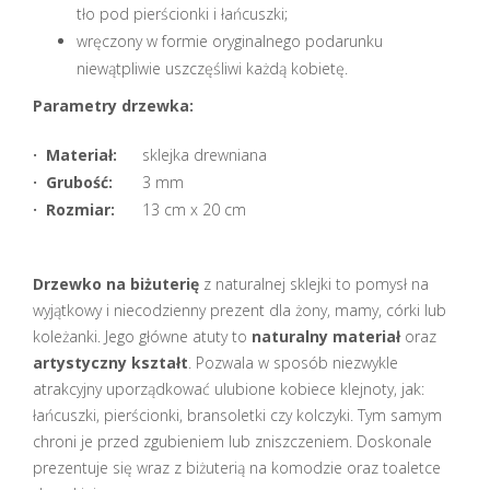
tło pod pierścionki i łańcuszki;
wręczony w formie oryginalnego podarunku
niewątpliwie uszczęśliwi każdą kobietę.
Parametry drzewka:
· Materiał:
sklejka drewniana
· Grubość:
3 mm
· Rozmiar:
13 cm x 20 cm
Drzewko na biżuterię
z naturalnej sklejki to pomysł na
wyjątkowy i niecodzienny prezent dla żony, mamy, córki lub
koleżanki. Jego główne atuty to
naturalny materiał
oraz
artystyczny kształt
. Pozwala w sposób niezwykle
atrakcyjny uporządkować ulubione kobiece klejnoty, jak:
łańcuszki, pierścionki, bransoletki czy kolczyki. Tym samym
chroni je przed zgubieniem lub zniszczeniem. Doskonale
prezentuje się wraz z biżuterią na komodzie oraz toaletce