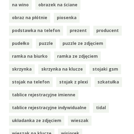
na wino
obrazek na ściane
obraz na płótnie
piosenka
podstawka na telefon
prezent
producent
pudełko
puzzle
puzzle ze zdjęciem
ramka na biurko
ramka ze zdjęciem
skrzynka
skrzynka na klucze
stojaki gsm
stojak na telefon
stojak z plexi
szkatułka
tablice rejestracyjne imienne
tablice rejestracyjne indywidualne
tidal
układanka ze zdjęciem
wieszak
wieszak na klucze
wisiorek