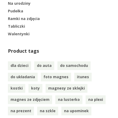
Na urodziny
Pudełka
Ramki na zdjęcia
Tabliczki
Walentynki
Product tags
dla dzieci
do auta
do samochodu
do układania
foto magnes
itunes
kostki
koty
magnesy ze sklejki
magnes ze zdjęciem
na lusterko
na plexi
na prezent
na szkle
na upominek