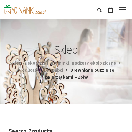
Sklep
Sklep -Dekoracje i upominki, gadżety ekologiczne
Products
Dla Babci
Drewniane puzzle ze
zwierzątkami – Żółw
Search Products