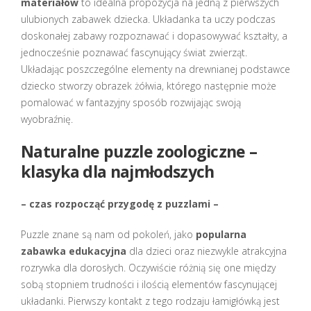
materiałów
to idealna propozycja na jedną z pierwszych
ulubionych zabawek dziecka. Układanka ta uczy podczas
doskonałej zabawy rozpoznawać i dopasowywać kształty, a
jednocześnie poznawać fascynujący świat zwierząt.
Układając poszczególne elementy na drewnianej podstawce
dziecko stworzy obrazek żółwia, którego następnie może
pomalować w fantazyjny sposób rozwijając swoją
wyobraźnię.
Naturalne puzzle zoologiczne –
klasyka dla najmłodszych
– czas rozpocząć przygodę z puzzlami –
Puzzle znane są nam od pokoleń, jako
popularna
zabawka edukacyjna
dla dzieci oraz niezwykle atrakcyjna
rozrywka dla dorosłych. Oczywiście różnią się one między
sobą stopniem trudności i ilością elementów fascynującej
układanki. Pierwszy kontakt z tego rodzaju łamigłówką jest