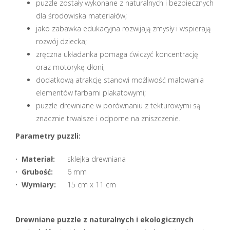
puzzle zostały wykonane z naturalnych i bezpiecznych
dla środowiska materiałów;
jako zabawka edukacyjna rozwijają zmysły i wspierają
rozwój dziecka;
zręczna układanka pomaga ćwiczyć koncentrację
oraz motorykę dłoni;
dodatkową atrakcję stanowi możliwość malowania
elementów farbami plakatowymi;
puzzle drewniane w porównaniu z tekturowymi są
znacznie trwalsze i odporne na zniszczenie.
Parametry puzzli:
· Materiał:
sklejka drewniana
· Grubość:
6 mm
· Wymiary:
15 cm x 11 cm
Drewniane puzzle
z naturalnych i ekologicznych